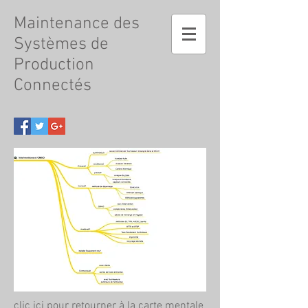
Maintenance
des
Systèmes de
Production
Connectés
clic ici pour retourner à la carte mentale