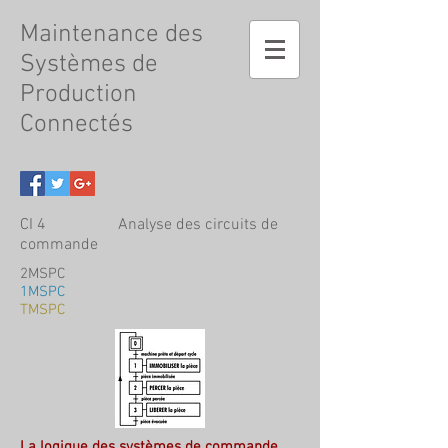
Maintenance
des
Systèmes de
Production
Connectés
CI 4 Analyse des circuits de
commande
2MSPC
1MSPC
TMSPC
La logique des systèmes de commande