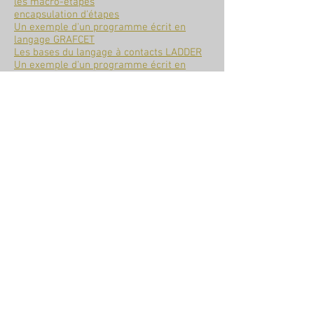
les macro-étapes
encapsulation d'étapes
Un exemple d'un programme écrit en
langage GRAFCET
Les bases du langage à contacts LADDER
Un exemple d'un programme écrit en
langage à contacts LADDER
L'automate programmable:
Les cartes d'entrées et de sorties
Adressage des entrées et des sorties
Le raccordement des entrées et sorties
Description générale
Le fonctionnement de l'automate
programmable
L'unité centrale (informations)
Le GEMMA pour décrire les modes de
marches et d'arrêts du système:
Le GEMMA théorie
Le GEMMA avec un exemple