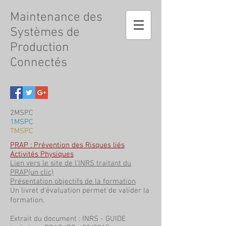
Maintenance
des
Systèmes de
Production
Connectés
2MSPC
1MSPC
TMSPC
PRAP : Prévention des Risques liés
Activités Physiques
Lien vers le site de l'INRS traitant du
PRAP(un clic)
Présentation objectifs de la formation
Un livret d'évaluation permet de valider la
formation.
Extrait du document : INRS - GUIDE